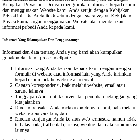
Kebijakan Privasi ini. Dengan mengirimkan informasi kepada kami
dan menggunakan Website kami, Anda setuju dengan Kebijakan
Privasi ini. Jika Anda tidak setuju dengan syarat-syarat Kebijakan
Privasi kami, jangan menggunakan Website atau memberikan
informasi pribadi Anda kepada kami.
Informasi Yang Dikumpulkan Dan Penggunaannya
Informasi dan data tentang Anda yang kami akan kumpulkan,
gunakan dan kami proses meliputi:
Informasi yang Anda berikan kepada kami dengan mengisi
formulir di website atau informasi lain yang Anda kirimkan
kepada kami melalui website atau email
Catatan korespondensi, baik melalui website, email atau
sarana lainnya
Tanggapan Anda untuk survei atau penelitian pelanggan yang
kita jalankan
Rincian transaksi Anda melakukan dengan kami, baik melalui
website atau cara lain, dan
Rincian kunjungan Anda ke situs web termasuk, namun tidak
terbatas pada, traffic data, lokasi, weblog dan data komunikasi
lainnya.