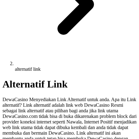
alternatif link
Alternatif Link
DewaCasino Menyediakan Link Alternatif untuk anda. Apa itu Link
alternatif? Link alternatif adalah link web DewaCasino Resmi
sebagai link alternatif atau pilihan bagi anda jika link utama
DewaCasino.com tidak bisa di buka dikarenakan problem block dari
provider koneksi internet seperti Nawala, Internet Positif menjadikan
web link utama tidak dapat dibuka kembali dan anda tidak dapat
membuka dan bermain DewaCasino. Link alternatif ini akan
membantu anda untuk tetap bisa membuka DewaCasino dengan