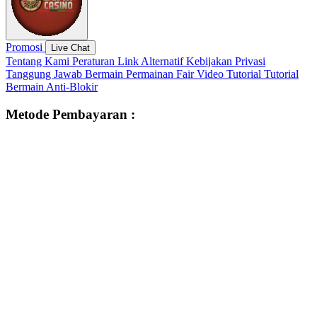
Promosi
Live Chat
Tentang Kami
Peraturan
Link Alternatif
Kebijakan Privasi
Tanggung Jawab Bermain
Permainan Fair
Video Tutorial
Tutorial
Bermain
Anti-Blokir
Metode Pembayaran :