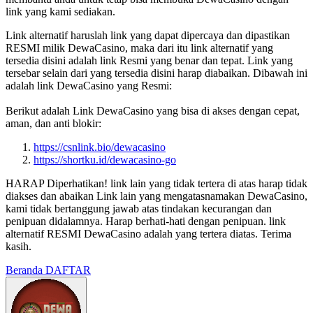
link yang kami sediakan.
Link alternatif haruslah link yang dapat dipercaya dan dipastikan
RESMI milik DewaCasino, maka dari itu link alternatif yang
tersedia disini adalah link Resmi yang benar dan tepat. Link yang
tersebar selain dari yang tersedia disini harap diabaikan. Dibawah ini
adalah link DewaCasino yang Resmi:
Berikut adalah Link DewaCasino yang bisa di akses dengan cepat,
aman, dan anti blokir:
https://csnlink.bio/dewacasino
https://shortku.id/dewacasino-go
HARAP Diperhatikan! link lain yang tidak tertera di atas harap tidak
diakses dan abaikan Link lain yang mengatasnamakan DewaCasino,
kami tidak bertanggung jawab atas tindakan kecurangan dan
penipuan didalamnya. Harap berhati-hati dengan penipuan. link
alternatif RESMI
DewaCasino
adalah yang tertera diatas. Terima
kasih.
Beranda
DAFTAR