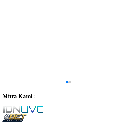
Mitra Kami :